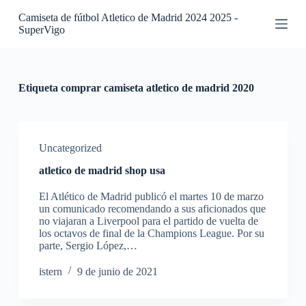
S
Camiseta de fútbol Atletico de Madrid 2024 2025 -
a
SuperVigo
l
t
a
r
a
Etiqueta
comprar camiseta atletico de madrid 2020
l
c
o
n
t
Uncategorized
e
atletico de madrid shop usa
n
i
El Atlético de Madrid publicó el martes 10 de marzo
d
un comunicado recomendando a sus aficionados que
o
no viajaran a Liverpool para el partido de vuelta de
los octavos de final de la Champions League. Por su
parte, Sergio López,…
istern
9 de junio de 2021