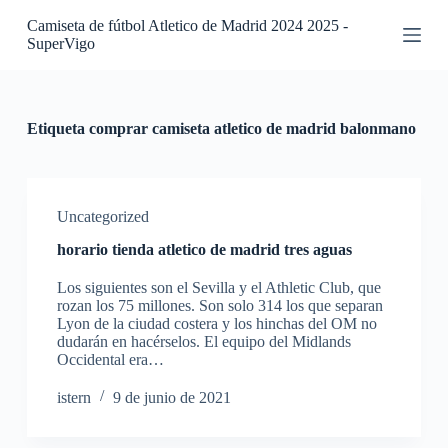
S
Camiseta de fútbol Atletico de Madrid 2024 2025 -
a
SuperVigo
l
t
a
r
a
Etiqueta
comprar camiseta atletico de madrid balonmano
l
c
o
n
t
Uncategorized
e
horario tienda atletico de madrid tres aguas
n
i
Los siguientes son el Sevilla y el Athletic Club, que
d
rozan los 75 millones. Son solo 314 los que separan
o
Lyon de la ciudad costera y los hinchas del OM no
dudarán en hacérselos. El equipo del Midlands
Occidental era…
istern
9 de junio de 2021