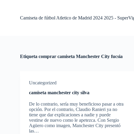
S
a
l
Camiseta de fútbol Atletico de Madrid 2024 2025 - SuperVi
t
a
r
a
l
c
o
Etiqueta
comprar camiseta Manchester City fucsia
n
t
e
n
i
Uncategorized
d
o
camiseta manchester city silva
De lo contrario, sería muy beneficioso pasar a otra
opción. Por el contrario, Claudio Ranieri ya no
tiene que dar explicaciones a nadie y puede
vestirse de nuevo como le apetezca. Con Sergio
Agüero como imagen, Manchester City presentó
las…