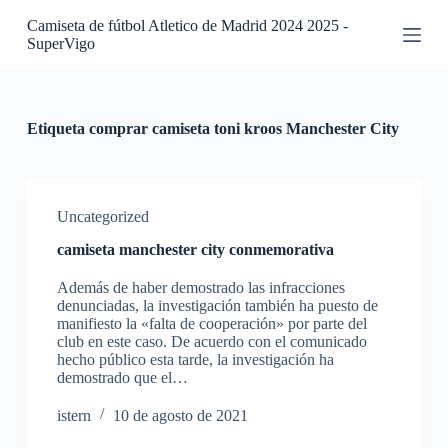
S
Camiseta de fútbol Atletico de Madrid 2024 2025 -
a
SuperVigo
l
t
a
r
a
Etiqueta
comprar camiseta toni kroos Manchester City
l
c
o
n
t
Uncategorized
e
camiseta manchester city conmemorativa
n
i
Además de haber demostrado las infracciones
d
denunciadas, la investigación también ha puesto de
o
manifiesto la «falta de cooperación» por parte del
club en este caso. De acuerdo con el comunicado
hecho público esta tarde, la investigación ha
demostrado que el…
istern
10 de agosto de 2021