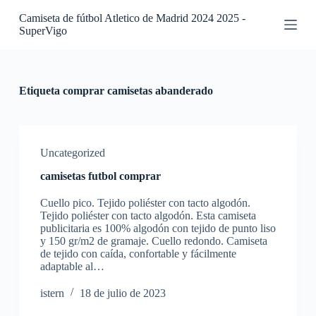
S
Camiseta de fútbol Atletico de Madrid 2024 2025 -
a
SuperVigo
l
t
a
r
a
Etiqueta
comprar camisetas abanderado
l
c
o
n
t
Uncategorized
e
camisetas futbol comprar
n
i
Cuello pico. Tejido poliéster con tacto algodón.
d
Tejido poliéster con tacto algodón. Esta camiseta
o
publicitaria es 100% algodón con tejido de punto liso
y 150 gr/m2 de gramaje. Cuello redondo. Camiseta
de tejido con caída, confortable y fácilmente
adaptable al…
istern
18 de julio de 2023