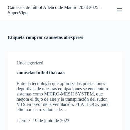
S
Camiseta de fútbol Atletico de Madrid 2024 2025 -
a
SuperVigo
l
t
a
r
a
Etiqueta
comprar camisetas aliexpress
l
c
o
n
t
Uncategorized
e
camisetas futbol thai aaa
n
i
Entre la tecnología que optimiza las prestaciones
d
deportivas de nuestras equipaciones se encuentran
o
sistemas como MICRO-MESH SYSTEM, que
mejora el flujo de aire y la transpiración del sudor,
VTS en favor de la ventilación, FLATLOCK para
eliminar las rozaduras de…
istern
19 de junio de 2023