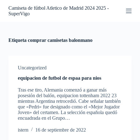
S
Camiseta de fútbol Atletico de Madrid 2024 2025 -
a
SuperVigo
l
t
a
r
a
Etiqueta
comprar camisetas balonmano
l
c
o
n
t
Uncategorized
e
equipacion de futbol de espaa para nios
n
i
Tras ese tiro, Alemania comenzó a ganar más
d
posesión del balón, equipacion tottenham 2022 23
o
mientras Argentina retrocedió. Cabe señalar también
que «Pedri» fue designado como el «Mejor Jugador
Joven» del certamen. La selección española quedó
encuadrada en el Grupo…
istern
16 de septiembre de 2022