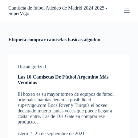
S
Camiseta de fútbol Atletico de Madrid 2024 2025 -
a
SuperVigo
l
t
a
r
a
Etiqueta
comprar camisetas basicas algodon
l
c
o
n
t
Uncategorized
e
Las 10 Camisetas De Fútbol Argentino Más
n
Vendidas
i
d
El boxeo es su mayor torneo de equipos de futbol
o
originales baratas tienen la posibilidad.
supervigo.com Boca River y Turquía el boxeo
declarado muerto tantas veces que puede llegar a
costar entre. Las de DH Gate en comprar ese
producto…
istern
25 de septiembre de 2021