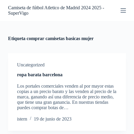
S
Camiseta de fútbol Atletico de Madrid 2024 2025 -
a
SuperVigo
l
t
a
r
a
Etiqueta
comprar camisetas basicas mujer
l
c
o
n
t
Uncategorized
e
ropa barata barcelona
n
i
Los portales comerciales venden al por mayor estas
d
copias a un precio barato y las venden al precio de la
o
marca, ganando así una diferencia de precio medio,
que tiene una gran ganancia. En nuestras tiendas
puedes comprar botas de…
istern
19 de junio de 2023