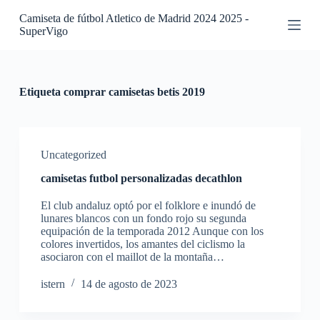
S
Camiseta de fútbol Atletico de Madrid 2024 2025 -
a
SuperVigo
l
t
a
r
a
Etiqueta
comprar camisetas betis 2019
l
c
o
n
t
Uncategorized
e
camisetas futbol personalizadas decathlon
n
i
El club andaluz optó por el folklore e inundó de
d
lunares blancos con un fondo rojo su segunda
o
equipación de la temporada 2012 Aunque con los
colores invertidos, los amantes del ciclismo la
asociaron con el maillot de la montaña…
istern
14 de agosto de 2023