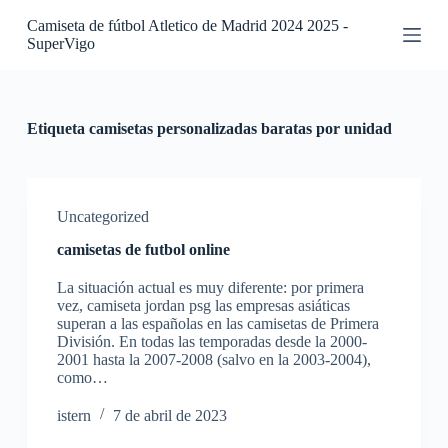
S
Camiseta de fútbol Atletico de Madrid 2024 2025 -
a
SuperVigo
l
t
a
r
a
Etiqueta
camisetas personalizadas baratas por unidad
l
c
o
n
t
Uncategorized
e
camisetas de futbol online
n
i
La situación actual es muy diferente: por primera
d
vez, camiseta jordan psg las empresas asiáticas
o
superan a las españolas en las camisetas de Primera
División. En todas las temporadas desde la 2000-
2001 hasta la 2007-2008 (salvo en la 2003-2004),
como…
istern
7 de abril de 2023