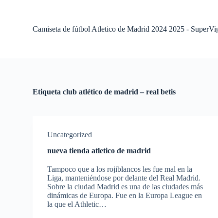
S
a
l
Camiseta de fútbol Atletico de Madrid 2024 2025 - SuperVi
t
a
r
a
l
c
o
Etiqueta
club atlético de madrid – real betis
n
t
e
n
i
Uncategorized
d
o
nueva tienda atletico de madrid
Tampoco que a los rojiblancos les fue mal en la
Liga, manteniéndose por delante del Real Madrid.
Sobre la ciudad Madrid es una de las ciudades más
dinámicas de Europa. Fue en la Europa League en
la que el Athletic…