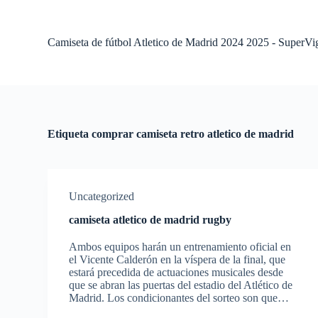
S
a
l
Camiseta de fútbol Atletico de Madrid 2024 2025 - SuperVi
t
a
r
a
l
c
o
Etiqueta
comprar camiseta retro atletico de madrid
n
t
e
n
i
Uncategorized
d
o
camiseta atletico de madrid rugby
Ambos equipos harán un entrenamiento oficial en
el Vicente Calderón en la víspera de la final, que
estará precedida de actuaciones musicales desde
que se abran las puertas del estadio del Atlético de
Madrid. Los condicionantes del sorteo son que…